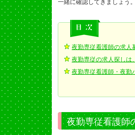
一緒に確認してきましょう
夜勤専従看護師の求人
夜勤専従の求人探しは
夜勤専従看護師・夜勤
夜勤専従看護師