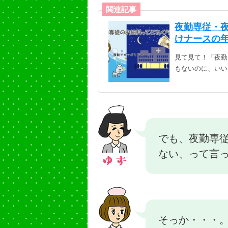
夜勤専従・
けナースの
見て見て！「夜勤
もないのに、いい
でも、夜勤専
ない、って言
そっか・・・