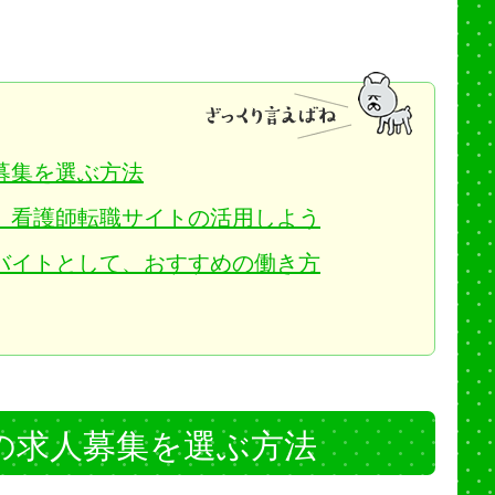
。
募集を選ぶ方法
、看護師転職サイトの活用しよう
バイトとして、おすすめの働き方
の求人募集を選ぶ方法