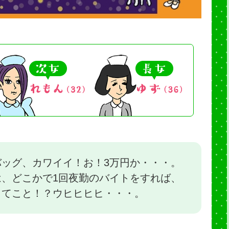
バッグ、カワイイ！お！3万円か・・・。
は、どこかで1回夜勤のバイトをすれば、
ってこと！？ウヒヒヒヒ・・・。