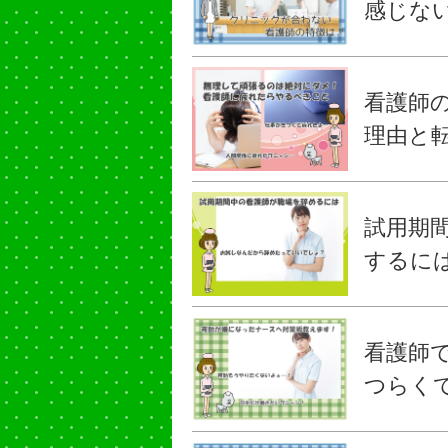
感じな
看護師
理由と
試用期
するに
看護師
つらく