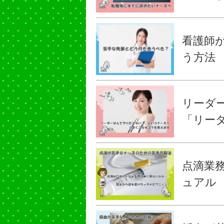
看護師
う方法
リーダ
「リー
点滴業
ュアル