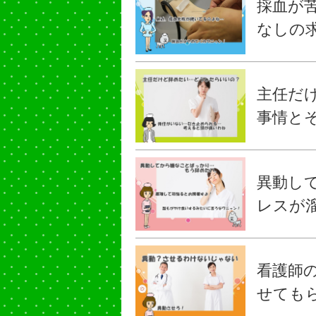
採血が
なしの
主任だ
事情と
異動し
レスが
看護師
せても