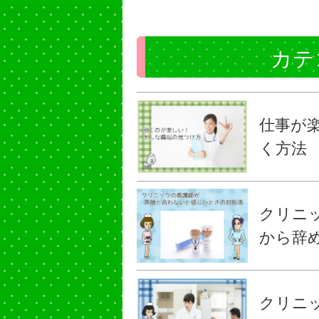
カテ
仕事が
く方法
クリニ
から辞
クリニ