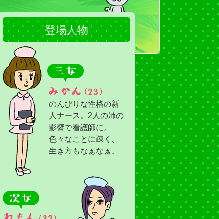
登場人物
のんびりな性格の新
人ナース。2人の姉の
影響で看護師に。
色々なことに疎く、
生き方もなぁなぁ。