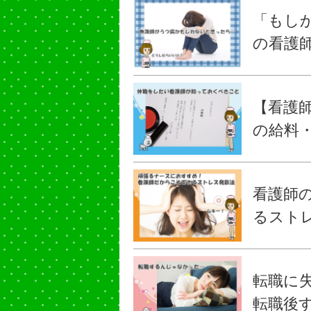
「もし
の看護
【看護
の給料
看護師
るスト
転職に
転職後