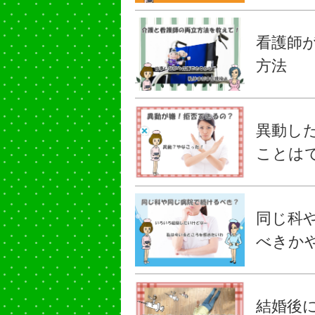
看護師
方法
異動し
ことは
同じ科
べきか
結婚後