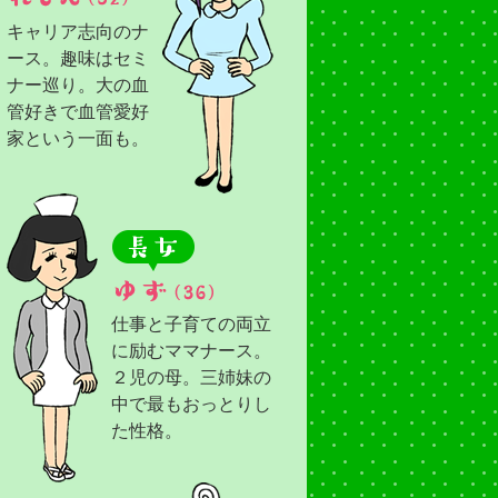
キャリア志向のナ
ース。趣味はセミ
ナー巡り。大の血
管好きで血管愛好
家という一面も。
仕事と子育ての両立
に励むママナース。
２児の母。三姉妹の
中で最もおっとりし
た性格。