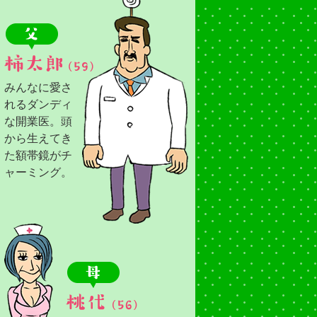
みんなに愛さ
れるダンディ
な開業医。頭
から生えてき
た額帯鏡がチ
ャーミング。